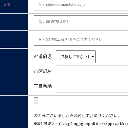
必須
都道府県
市区町村
丁目番地
図面等ございましたら添付してお送りください。
※添付可能ファイルはgif png jpg bmp pdf doc xlsx pptx zip l